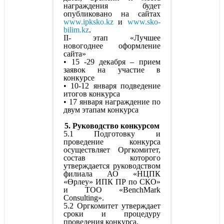
награждения будет
опубликовано на сайтах
www.ipksko.kz
и
www.sko-
bilim.kz
.
II- этап «Лучшее
новогоднее оформление
сайта»
• 15 -29 декабря – прием
заявок на участие в
конкурсе
• 10-12 января подведение
итогов конкурса
• 17 января награждение по
двум этапам конкурса
5. Руководство конкурсом
5.1 Подготовку и
проведение конкурса
осуществляет Оргкомитет,
состав которого
утверждается руководством
филиала АО «НЦПК
«Өрлеу» ИПК ПР по СКО»
и ТОО «BenchMark
Consulting».
5.2 Оргкомитет утверждает
сроки и процедуру
проведения конкурса.