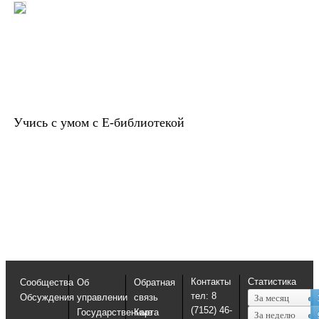
Учись с умом с Е-библиотекой
Контакты
Статистика
Сообщества
Об
Обратная
тел: 8
Обсуждения
управлении
связь
За месяц
(7152) 46-
Государственные
Карта
За неделю