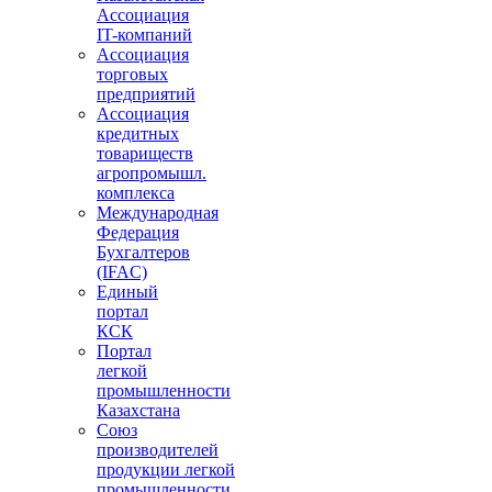
Ассоциация
IT-компаний
Ассоциация
торговых
предприятий
Ассоциация
кредитных
товариществ
агропромышл.
комплекса
Международная
Федерация
Бухгалтеров
(IFAC)
Единый
портал
КСК
Портал
легкой
промышленности
Казахстана
Союз
производителей
продукции легкой
промышленности