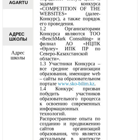
AGARTU
задачи конкурса
«COMPETITION OF THE
WEBSITES» (далее-
Конкурс), а также порядок
его проведения.
1.2 Организаторами
Конкурса являются ТОО
АДРЕС
«BenchMark Consulting» и
ШКОЛЫ
филиал АО «НЦПК
«Өрлеу» ИПК ПР по
Адрес
Северо-Казахстанской
школы
области».
1.3 Участники Конкурса –
все средние организации
образования, имеющие web
– сайты на образовательном
портале
www.sko-bilim.kz
.
1.4 Конкурс призван
побудить участников
образовательного процесса
к освоению современных
информационных
технологий.
Распространение опыта по
созданию и продвижению
сайтов организаций
образования, что является
актуальным в контексте