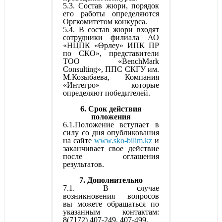
5.3. Состав жюри, порядок
его работы определяются
Оргкомитетом конкурса.
5.4. В состав жюри входят
сотрудники филиала АО
«НЦПК «Өрлеу» ИПК ПР
по СКО», представители
ТОО «BenchMark
Consulting», ППС СКГУ им.
М.Козыбаева, Компания
«Интегро» которые
определяют победителей.
6. Срок действия
положения
6.1.Положение вступает в
силу со дня опубликования
на сайте
www.sko-bilim.kz
и
заканчивает свое действие
после оглашения
результатов.
7. Дополнительно
7.1. В случае
возникновения вопросов
вы можете обращаться по
указанным контактам:
8(7172) 407-249, 407-499.