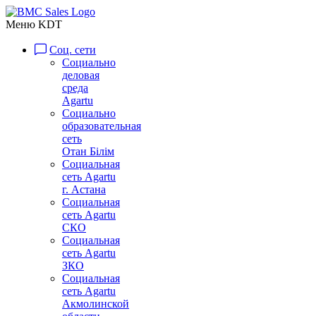
Меню KDT
Соц. сети
Социально
деловая
среда
Agartu
Социально
образовательная
сеть
Отан Бiлiм
Социальная
сеть Agartu
г. Астана
Социальная
сеть Agartu
СКО
Социальная
сеть Agartu
ЗКО
Социальная
сеть Agartu
Акмолинской