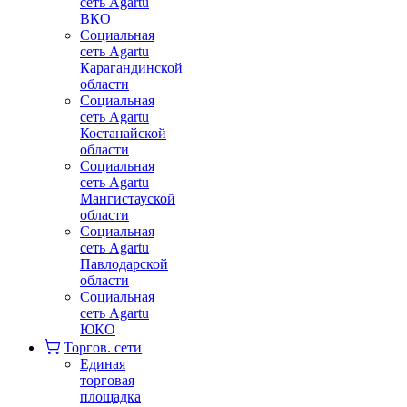
сеть Agartu
ВКО
Социальная
сеть Agartu
Карагандинской
области
Социальная
сеть Agartu
Костанайской
области
Социальная
сеть Agartu
Мангистауской
области
Социальная
сеть Agartu
Павлодарской
области
Социальная
сеть Agartu
ЮКО
Торгов. сети
Единая
торговая
площадка