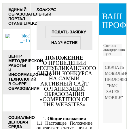
ЕДИНЫЙ
КОНКУРС
ВАШ
ОБРАЗОВАТЕЛЬНЫЙ
ПОРТАЛ
ПРОФ
OTANBILIM.KZ
ПОДАТЬ ЗАЯВКУ
НА УЧАСТИЕ
Список
аккордеонов
пуст
ЦЕНТР
ПОЛОЖЕНИЕ
МЕТОДИЧЕСКОЙ
О ПРОВЕДЕНИИ
РАБОТЫ
РЕСПУБЛИКАНСКОГО
СКАЧАТЬ
И
ОНЛАЙН-КОНКУРСА
МОБИЛЬНО
ИНФОРМАЦИОННЫХ
НА САМЫЙ
ТЕХНОЛОГИЙ
ПРИЛОЖЕН
АКТИВНЫЙ САЙТ
В СФЕРЕ
"BMC
ОРГАНИЗАЦИЙ
ОБРАЗОВАНИЯ
SALES
ОБРАЗОВАНИЯ
MOBILE"
«COMPETITION OF
THE WEBSITES»
СОЦИАЛЬНО-
1.
Общие положения
ДЕЛОВАЯ
1.1 Настоящее Положение
СРЕДА
определяет статус, цели и